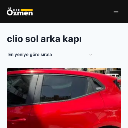
Skip
to
content
clio sol arka kapı