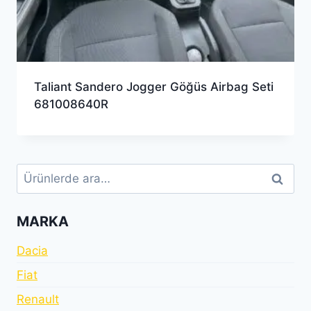
Taliant Sandero Jogger Göğüs Airbag Seti
681008640R
Ara:
Ara
MARKA
Dacia
Fiat
Renault