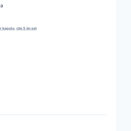
da
or kaputu
,
clio 5 ön set