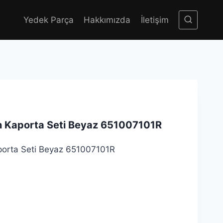
Yedek Parça
Hakkımızda
İletişim
n Kaporta Seti Beyaz 651007101R
porta Seti Beyaz 651007101R